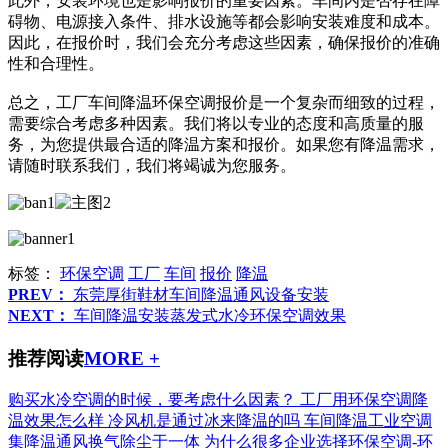
此外，安装环境也是影响报价的重要因素。车间内是否存在障
碍物、电源接入条件、排水设施等都会影响安装难度和成本。
因此，在报价时，我们会充分考虑这些因素，确保报价的准确
性和合理性。
总之，工厂车间降温环保空调报价是一个复杂而细致的过程，
需要综合考虑多种因素。我们将以专业的态度和高质量的服
务，为您提供最合适的降温方案和报价。如果您有降温需求，
请随时联系我们，我们将竭诚为您服务。
标签：
环保空调
工厂
车间
报价
降温
PREV：
东莞厚街鞋材车间降温通风设备安装
NEXT：
车间降温安装蒸发式水冷环保空调效果
推荐阅读
MORE +
购买水冷空调的时候，要考虑什么因素？
工厂用环保空调降
温效果怎么样
冷风机是通过冰来降温的吗
车间降温工业空调
集降温通风换气除尘于一体
为什么很多企业选择环保空调-环