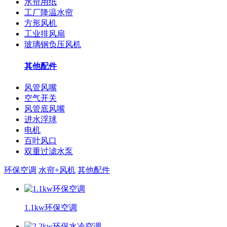
水帘用纸
工厂降温水帘
方形风机
工业排风扇
玻璃钢负压风机
其他配件
风管风嘴
空气开关
风管底风嘴
进水浮球
电机
百叶风口
双重过滤水泵
环保空调
水帘+风机
其他配件
1.1kw环保空调