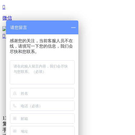

微信
请您留言
扫码添加微信

顶部
感谢您的关注，当前客服人员不在
线，请填写一下您的信息，我们会

尽快和您联系。
电话咨询

在线咨询

QQ咨询

返回首页
13827241001
复制成功
手机/微信号:
13827241001