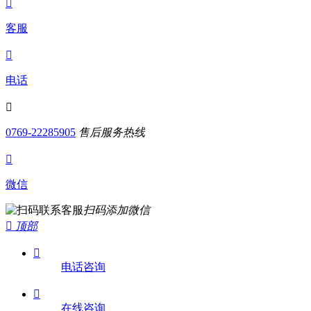

客服

电话

0769-22285905
售后服务热线

微信
扫码添加微信

顶部

电话咨询

在线咨询