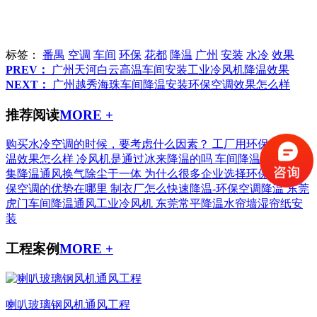
标签：
番禺
空调
车间
环保
花都
降温
广州
安装
水冷
效果
PREV：
广州天河白云高温车间安装工业冷风机降温效果
NEXT：
广州越秀海珠车间降温安装环保空调效果怎么样
推荐阅读
MORE +
购买水冷空调的时候，要考虑什么因素？
工厂用环保空调降
温效果怎么样
冷风机是通过冰来降温的吗
车间降温工业空调
集降温通风换气除尘于一体
为什么很多企业选择环保空调-环
保空调的优势在哪里
制衣厂怎么快速降温-环保空调降温
东莞
虎门车间降温通风工业冷风机
东莞常平降温水帘墙湿帘纸安
装
工程案例
MORE +
喇叭玻璃钢风机通风工程