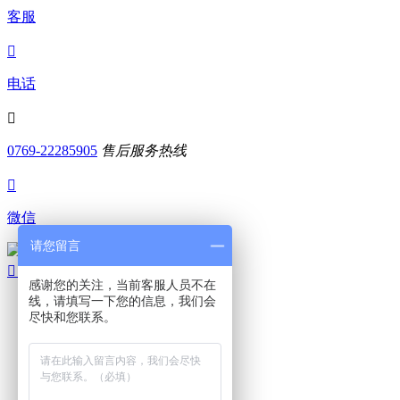
客服

电话

0769-22285905
售后服务热线

微信
请您留言
扫码添加微信

顶部
感谢您的关注，当前客服人员不在
线，请填写一下您的信息，我们会

尽快和您联系。
电话咨询

在线咨询