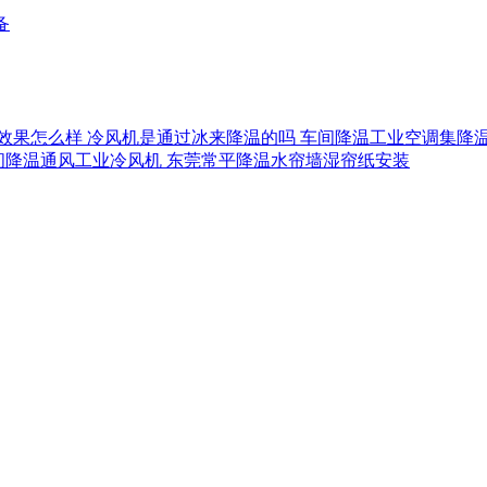
备
效果怎么样
冷风机是通过冰来降温的吗
车间降温工业空调集降
间降温通风工业冷风机
东莞常平降温水帘墙湿帘纸安装