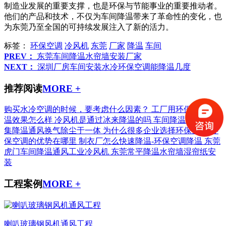
制造业发展的重要支撑，也是环保与节能事业的重要推动者。
他们的产品和技术，不仅为车间降温带来了革命性的变化，也
为东莞乃至全国的可持续发展注入了新的活力。
标签：
环保空调
冷风机
东莞
厂家
降温
车间
PREV：
东莞车间降温水帘墙安装厂家
NEXT：
深圳厂房车间安装水冷环保空调能降温几度
推荐阅读
MORE +
购买水冷空调的时候，要考虑什么因素？
工厂用环保空调降
温效果怎么样
冷风机是通过冰来降温的吗
车间降温工业空调
集降温通风换气除尘于一体
为什么很多企业选择环保空调-环
保空调的优势在哪里
制衣厂怎么快速降温-环保空调降温
东莞
虎门车间降温通风工业冷风机
东莞常平降温水帘墙湿帘纸安
装
工程案例
MORE +
喇叭玻璃钢风机通风工程