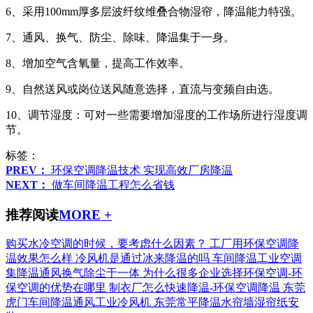
6、采用100mm厚多层波纤纹维叠合物湿帘，降温能力特强。
7、通风、换气、防尘、除味、降温集于一身。
8、增加空气含氧量，提高工作效率。
9、自然送风或岗位送风随意选择，直流与变频自由选。
10、调节湿度：可对一些需要增加湿度的工作场所进行湿度调
节。
标签：
PREV：
环保空调降温技术 实现高效厂房降温
NEXT：
做车间降温工程怎么省钱
推荐阅读
MORE +
购买水冷空调的时候，要考虑什么因素？
工厂用环保空调降
温效果怎么样
冷风机是通过冰来降温的吗
车间降温工业空调
集降温通风换气除尘于一体
为什么很多企业选择环保空调-环
保空调的优势在哪里
制衣厂怎么快速降温-环保空调降温
东莞
虎门车间降温通风工业冷风机
东莞常平降温水帘墙湿帘纸安